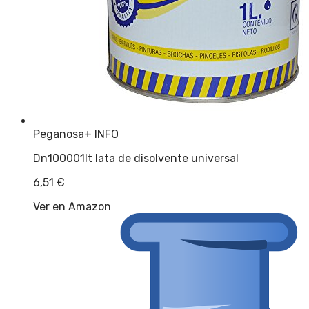
Peganosa
+ INFO
Dn100001lt lata de disolvente universal
6,51
€
Ver en Amazon