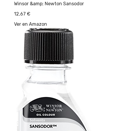
Winsor &amp; Newton Sansodor
12,67
€
Ver en Amazon