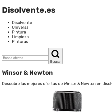
Disolvente.es
Disolvente
Universal
Pintura
Limpieza
Pinturas
Buscar
Winsor & Newton
Descubre las mejores ofertas de
Winsor & Newton
en
diso